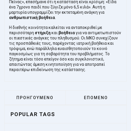
Πείνας», επεσήμανε ότι η κατάσταση είναι κρίσιμη: «Είδα
ένα 7χρονο παιδί που ζύγιζε μόνο 6,5 κιλά». Αυτή η
μαρτυρία υπογραμμίζει την εκτεταμένη ανάγκη για
ανθρωπιστική βοήθεια
.
Η διεθνής κοινότητα καλείται να ανταποκριθεί με
περισσότερη
στήριξη
και
βοήθεια
για να αντιμετωπιστούν
οι πιεστικές ανάγκες του πληθυσμού. Οι ΜΚΟ συνεχίζουν
τις προσπάθειές τους, παρέχοντας ιατρική βοήθεια και
τρόφιμα, ενώ παράλληλα ευαισθητοποιούν το κοινό
παγκοσμίως για τη σοβαρότητα του προβλήματος. Το
ζήτημα είναι τόσο επείγον όσο και συγκλονιστικό,
απαιτώντας άμεση κινητοποίηση για να αποτραπεί
περαιτέρω επιδείνωση της κατάστασης.
ΠΡΟΗΓΟΎΜΕΝΟ ΆΡΘΡΟ: Ο ΚΡΟΊΣΟΣ ΤΗΣ PORSCH
ΕΠΌΜΕΝΟ ΆΡΘΡΟ: 
ΠΡΟΗΓΟΎΜΕΝΟ
ΕΠΌΜΕΝΟ
POPULAR TAGS